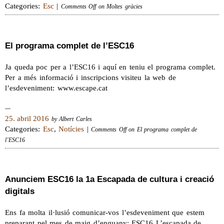
Categories:
Esc
|
Comments Off
on Moltes gràcies
El programa complet de l’ESC16
Ja queda poc per a l’ESC16 i aquí en teniu el programa complet.
Per a més informació i inscripcions visiteu la web de
l’esdeveniment: www.escape.cat
25. abril 2016
by Albert Carles
Categories:
Esc
,
Notícies
|
Comments Off
on El programa complet de
l’ESC16
Anunciem ESC16 la 1a Escapada de cultura i creació
digitals
Ens fa molta il·lusió comunicar-vos l’esdeveniment que estem
preparant pel mes de maig d’enguany: ESC16 L’escapada de