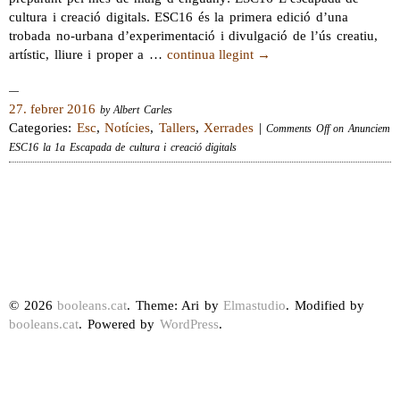
cultura i creació digitals. ESC16 és la primera edició d’una
trobada no-urbana d’experimentació i divulgació de l’ús creatiu,
artístic, lliure i proper a …
continua llegint
→
27. febrer 2016
by Albert Carles
Categories:
Esc
,
Notícies
,
Tallers
,
Xerrades
|
Comments Off
on Anunciem
ESC16 la 1a Escapada de cultura i creació digitals
© 2026
booleans.cat
. Theme: Ari by
Elmastudio
. Modified by
booleans.cat
. Powered by
WordPress
.