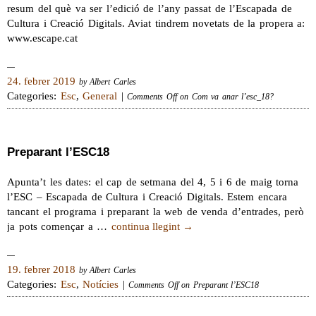
resum del què va ser l’edició de l’any passat de l’Escapada de
Cultura i Creació Digitals. Aviat tindrem novetats de la propera a:
www.escape.cat
24. febrer 2019
by Albert Carles
Categories:
Esc
,
General
|
Comments Off
on Com va anar l’esc_18?
Preparant l’ESC18
Apunta’t les dates: el cap de setmana del 4, 5 i 6 de maig torna
l’ESC – Escapada de Cultura i Creació Digitals. Estem encara
tancant el programa i preparant la web de venda d’entrades, però
ja pots començar a …
continua llegint
→
19. febrer 2018
by Albert Carles
Categories:
Esc
,
Notícies
|
Comments Off
on Preparant l’ESC18