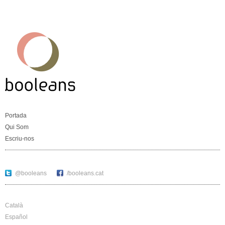
Portada
Qui Som
Escriu-nos
@booleans
/booleans.cat
Català
Español