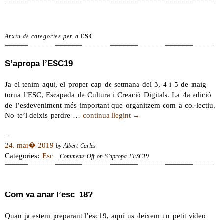
Arxiu de categories per a
ESC
S’apropa l’ESC19
Ja el tenim aquí, el proper cap de setmana del 3, 4 i 5 de maig
torna l’ESC, Escapada de Cultura i Creació Digitals. La 4a edició
de l’esdeveniment més important que organitzem com a col·lectiu.
No te’l deixis perdre …
continua llegint
→
24. mar� 2019
by Albert Carles
Categories:
Esc
|
Comments Off
on S’apropa l’ESC19
Com va anar l’esc_18?
Quan ja estem preparant l’esc19, aquí us deixem un petit vídeo