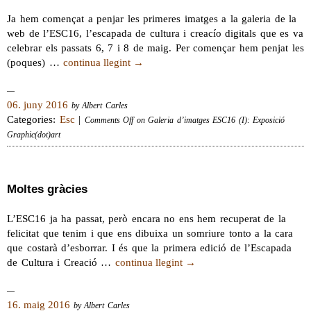
Ja hem començat a penjar les primeres imatges a la galeria de la
web de l’ESC16, l’escapada de cultura i creacío digitals que es va
celebrar els passats 6, 7 i 8 de maig. Per començar hem penjat les
(poques) …
continua llegint
→
06. juny 2016
by Albert Carles
Categories:
Esc
|
Comments Off
on Galeria d’imatges ESC16 (I): Exposició
Graphic(dot)art
Moltes gràcies
L’ESC16 ja ha passat, però encara no ens hem recuperat de la
felicitat que tenim i que ens dibuixa un somriure tonto a la cara
que costarà d’esborrar. I és que la primera edició de l’Escapada
de Cultura i Creació …
continua llegint
→
16. maig 2016
by Albert Carles