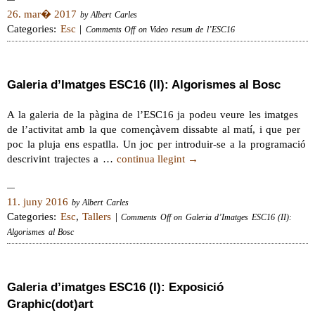
26. mar� 2017
by Albert Carles
Categories:
Esc
|
Comments Off
on Video resum de l’ESC16
Galeria d’Imatges ESC16 (II): Algorismes al Bosc
A la galeria de la pàgina de l’ESC16 ja podeu veure les imatges
de l’activitat amb la que començàvem dissabte al matí, i que per
poc la pluja ens espatlla. Un joc per introduir-se a la programació
descrivint trajectes a …
continua llegint
→
11. juny 2016
by Albert Carles
Categories:
Esc
,
Tallers
|
Comments Off
on Galeria d’Imatges ESC16 (II):
Algorismes al Bosc
Galeria d’imatges ESC16 (I): Exposició
Graphic(dot)art