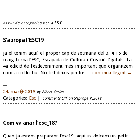
Arxiu de categories per a
ESC
S’apropa l’ESC19
Ja el tenim aquí, el proper cap de setmana del 3, 4 i 5 de
maig torna l’ESC, Escapada de Cultura i Creació Digitals. La
4a edició de l’esdeveniment més important que organitzem
com a col·lectiu. No te’l deixis perdre …
continua llegint
→
24. mar� 2019
by Albert Carles
Categories:
Esc
|
Comments Off
on S’apropa l’ESC19
Com va anar l’esc_18?
Quan ja estem preparant l’esc19, aquí us deixem un petit