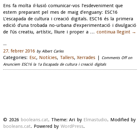
Ens fa molta il·lusió comunicar-vos l’esdeveniment que
estem preparant pel mes de maig d’enguany: ESC16
L’escapada de cultura i creació digitals. ESC16 és la primera
edició d’una trobada no-urbana d’experimentació i divulgació
de l’ús creatiu, artístic, lliure i proper a …
continua llegint
→
27. febrer 2016
by Albert Carles
Categories:
Esc
,
Notícies
,
Tallers
,
Xerrades
|
Comments Off
on
Anunciem ESC16 la 1a Escapada de cultura i creació digitals
© 2026
booleans.cat
. Theme: Ari by
Elmastudio
. Modified by
booleans.cat
. Powered by
WordPress
.