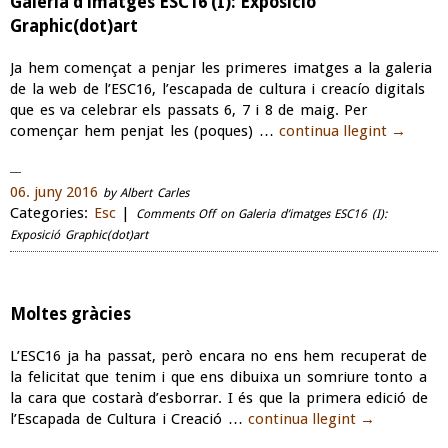
Galeria d’imatges ESC16 (I): Exposició
Graphic(dot)art
Ja hem començat a penjar les primeres imatges a la galeria
de la web de l’ESC16, l’escapada de cultura i creacío digitals
que es va celebrar els passats 6, 7 i 8 de maig. Per
començar hem penjat les (poques) …
continua llegint
→
06. juny 2016
by Albert Carles
Categories:
Esc
|
Comments Off
on Galeria d’imatges ESC16 (I):
Exposició Graphic(dot)art
Moltes gràcies
L’ESC16 ja ha passat, però encara no ens hem recuperat de
la felicitat que tenim i que ens dibuixa un somriure tonto a
la cara que costarà d’esborrar. I és que la primera edició de
l’Escapada de Cultura i Creació …
continua llegint
→