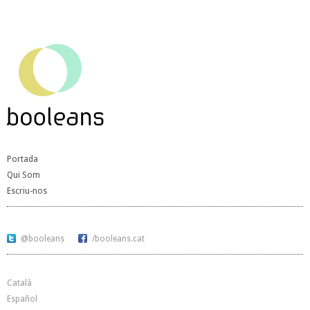
Portada
Qui Som
Escriu-nos
@booleans
/booleans.cat
Català
Español