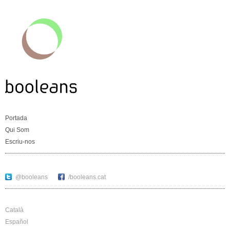
Portada
Qui Som
Escriu-nos
@booleans
/booleans.cat
Català
Español