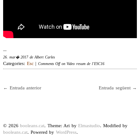
26. mar� 2017 de Albert Carles
Categories:
Esc
|
Comments Off
on Video resum de l’ESC16
← Entrada anterior
Entrada següent →
© 2026
booleans.cat
. Theme: Ari by
Elmastudio
. Modified by
booleans.cat
. Powered by
WordPress
.