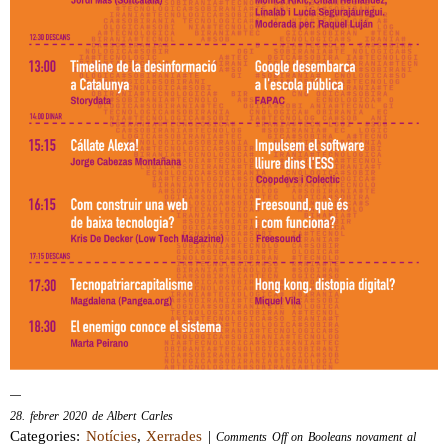
28. febrer 2020 de Albert Carles
Categories:
Notícies
,
Xerrades
|
Comments Off
on Booleans novament al