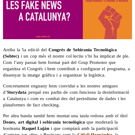
Arriba la 5a edició del
Congrés de Sobirania Tecnològica
(Sobtec)
i un cop més el nostre col·lectiu s’hi ha implicat de ple.
Com l’any passat hem format part del Grup Promotor que
organitza el Congrés i hem contribuït a configurar el programa, a
dissenyar la imatge gràfica i a organitzar la logística.
Concretament enguany hem convidat a les nostres amigues
d’
Storydata
perquè ens parlin de com funciona la desinformació
a Catalunya i com es combat des del periodisme de dades i les
plataformes de fact checking.
Per altra banda també hem muntat una taula rodona amb el títol
Dones, art digital i sobirania tecnològica
que moderarà la
booleana
Raquel Luján
i que comptarà amb la participació
d’artistes tan afins a Booleans com la
Citlali Hernández
, la