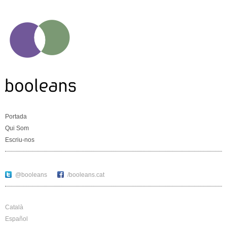
Portada
Qui Som
Escriu-nos
@booleans
/booleans.cat
Català
Español